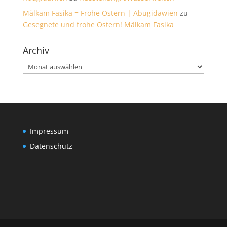
Mälkam Fasika = Frohe Ostern | Abugidawien
zu
Gesegnete und frohe Ostern! Mälkam Fasika
Archiv
Archiv
Impressum
Datenschutz