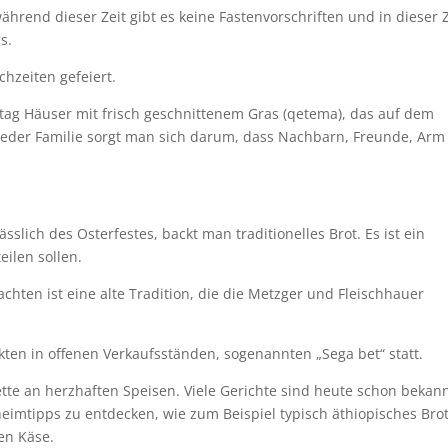
hrend dieser Zeit gibt es keine Fastenvorschriften und in dieser Z
s.
hzeiten gefeiert.
ntag Häuser mit frisch geschnittenem Gras (qetema), das auf dem
jeder Familie sorgt man sich darum, dass Nachbarn, Freunde, Arm
sslich des Osterfestes, backt man traditionelles Brot. Es ist ein
eilen sollen.
achten ist eine alte Tradition, die die Metzger und Fleischhauer
kten in offenen Verkaufsständen, sogenannten „Sega bet“ statt.
tte an herzhaften Speisen. Viele Gerichte sind heute schon bekan
heimtipps zu entdecken, wie zum Beispiel typisch äthiopisches Bro
en Käse.